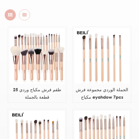
الجملة الوردي مجموعة فرش
طقم فرش مكياج وردي 25
مكياج eyahdow 7pcs
قطعة بالجملة