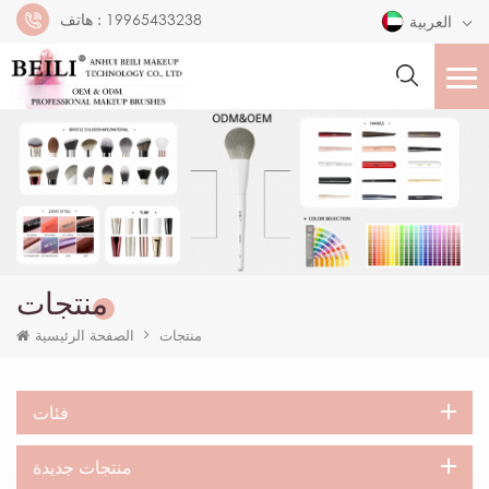
19965433238
هاتف :
العربية
منتجات
منتجات
الصفحة الرئيسية
فئات
منتجات جديدة