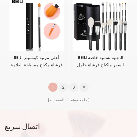
فرشاة مكياج مجموعة
المحمولة
BEILI المهنية تسمية خاصة
BEILI أعلى مرتبة كونسيلر
السفر ماكياج فرشاة حامل
فرشاة مكياج مسطحة العلامة
المنظم Brochas de
الخاصة بالجملة فرشاة مكياج
maquillaje مجموعة فرش
تجميل فردية مع عبوة
المكياج شعار مخصص مع
1
2
3
حقيبة
ما مجموعه
3
الصفحات
اتصال سريع