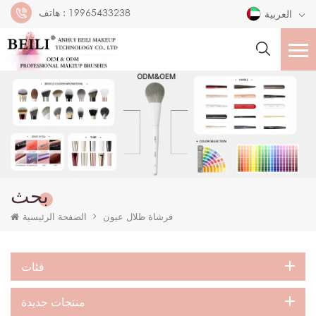
19965433238
هاتف :
العربية
بحث
فرشاة ظلال عيون
الصفحة الرئيسية
فئات
منتجات جديدة