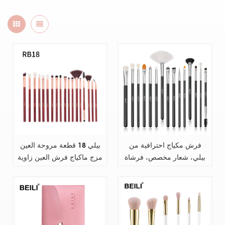
فرش مكياج احترافية من
بيلي 18 قطعة مروحة العين
بيلي، شعار مخصص، فرشاة
مزج ماكياج فرش العين زاوية
مكياج ذات شعر طبيعي فائق
الحاجب بطانة لاش pinceau
النعومة، 15 قطعة بمقبض
دي ماكويلاج الشعر الطبيعي
خشبي عالي الجودة
المهنية بالجملة أفضل مصنع