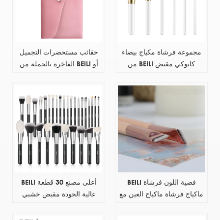
مجموعة فرشاة مكياج بيضاء
حقائب مستحضرات التجميل
من BEILI كابوكي مقبض
الفاخرة بالجملة من BEILI أو
خشبي مسطح أسود وفضي
حقيبة مستحضرات التجميل PU
وشعر اصطناعي بملصق خاص
مع الشعار الخاص بك
منخفض موك مع حقيبة خلاط
brsuh
BEILI فضية اللون فرشاة
BEILI أعلى مصنع 30 قطعة
ماكياج فرشاة ماكياج العين مع
عالية الجودة مقبض خشبي
تسمية مخصصة فرشاة ماكياج
ماكياج عدة أدوات قلم
مقبض خشبي
الحواجب كحل العلامة الخاصة