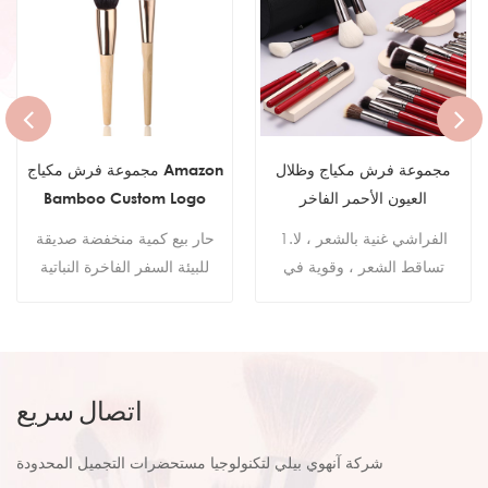
مجموعة فرش مكياج وظلال
مجموعة فرش مكياج Amazon
العيون الأحمر الفاخر
Bamboo Custom Logo
Natural Bamboo Hand
1.الفراشي غنية بالشعر ، لا
حار بيع كمية منخفضة صديقة
Makeup Brush Brushes
تساقط الشعر ، وقوية في
للبيئة السفر الفاخرة النباتية
الإمساك بالبودرة. 2- استخدم
تشكل فرش المكياج شعار خاص
أنبوب عالي المنفذ لتقوية
الخيزران مقبض مجموعة فرش
الشعيرات حتى لا تسقط
الماكياج
الشعيرات بسهولة. 3- شعيرات
اتصال سريع
فرشاة المكياج مصنوعة من شعر
اصطناعي طبيعي ، وهي خفيفة
شركة آنهوي بيلي لتكنولوجيا مستحضرات التجميل المحدودة
وناعمة ولا تؤذي البشرة. 4-