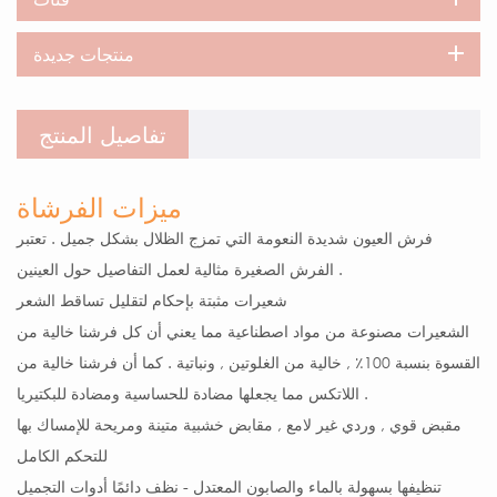
منتجات جديدة
تفاصيل المنتج
ميزات الفرشاة
فرش العيون شديدة النعومة التي تمزج الظلال بشكل جميل . تعتبر
الفرش الصغيرة مثالية لعمل التفاصيل حول العينين .
شعيرات مثبتة بإحكام لتقليل تساقط الشعر
الشعيرات مصنوعة من مواد اصطناعية مما يعني أن كل فرشنا خالية من
القسوة بنسبة 100٪ , خالية من الغلوتين , ونباتية . كما أن فرشنا خالية من
اللاتكس مما يجعلها مضادة للحساسية ومضادة للبكتيريا .
مقبض قوي , وردي غير لامع , مقابض خشبية متينة ومريحة للإمساك بها
للتحكم الكامل
تنظيفها بسهولة بالماء والصابون المعتدل - نظف دائمًا أدوات التجميل