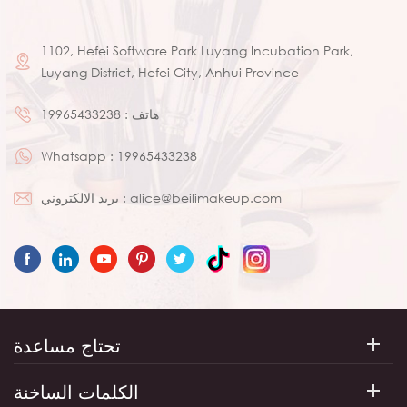
المقبض مصنوع من الخشب ،
سهل الإمساك به ، غير زلق ،
1102, Hefei Software Park Luyang Incubation Park,
مقاوم للرطوبة والعفن. 5 تم
Luyang District, Hefei City, Anhui Province
تصميم المقبض بعناصر عيد الميلاد
الحمراء وهو مناسب لهدايا عيد
هاتف :
19965433238
الميلاد. 6. 30 قطعة من فرش
الماكياج المختلفة لتلبية احتياجات
Whatsapp :
19965433238
الماكياج الخاصة بك.
alice@beilimakeup.com
بريد الالكتروني :
تحتاج مساعدة
الكلمات الساخنة