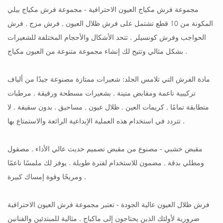
مجموعة فرش مكياج العيون الاحترافية - مجموعة فرش مكياج بيلي
المكونة من 10 قطع تشتمل على فرش ظلال العيون , فرش مزج , فرش
الحواجب وفرش كونسيلر . تتحد الأشكال والأحجام المختلفة للشعيرات
بشكل مثالي وتتيح لك إنشاء مجموعة متنوعة من العيون مكياج .
مادة الفرش التي تلامس الجلد: شعيرات ممتازة مصنوعة جيدًا من ألياف
تركيبية ناعمة ومقابض متينة , بشعيرات مسطحة ورقيقة , مرطبات
متطابقة تمامًا , كريمات العين , ظلال عيون , مساحيق . بدون سقيفة , لا
تتردد في استخدام هذه العملية الإبداعية الرائعة والاستمتاع بها .
مقبض خشبي - مصنوع من مقبض تصميم حديث عالي الأداء , مصقول
ومطلي بدقة , مضمون للاستخدام لفترة طويلة . يوفر لك ملمسًا ناعمًا
ومريحًا وقوة إمساك كبيرة .
فرش ظلال العيون عالية الجودة - تعتبر مجموعة فرش العيون الاحترافية
ضرورية لأولئك الذين يحتاجون إلى ماكياج . مثالية للمبتدئين والفنانين