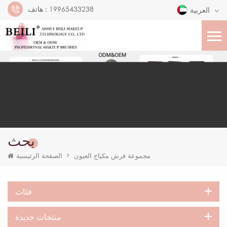
19965433238
هاتف :
العربية
بحث
مجموعة فرش مكياج العيون
الصفحة الرئيسية
فئات
منتجات جديدة