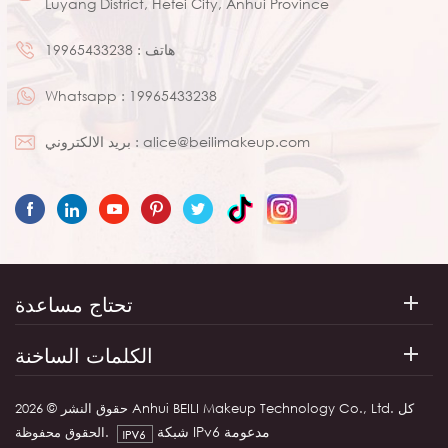
Luyang District, Hefei City, Anhui Province
هاتف :
19965433238
Whatsapp :
19965433238
alice@beilimakeup.com
بريد الالكتروني :
تحتاج مساعدة
الكلمات الساخنة
حقوق النشر © 2026 Anhui BEILI Makeup Technology Co., Ltd. كل
شبكة IPv6 مدعومة
الحقوق محفوظة.