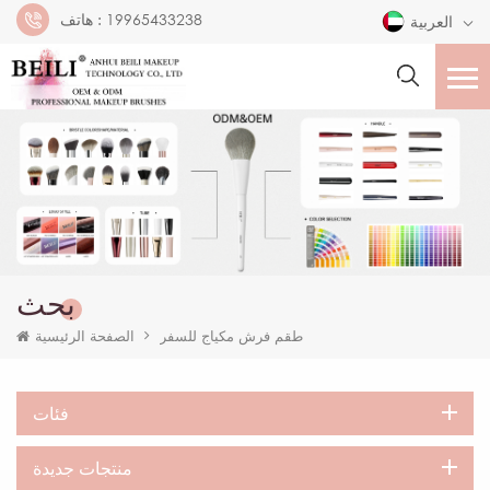
19965433238
هاتف :
العربية
بحث
طقم فرش مكياج للسفر
الصفحة الرئيسية
فئات
منتجات جديدة