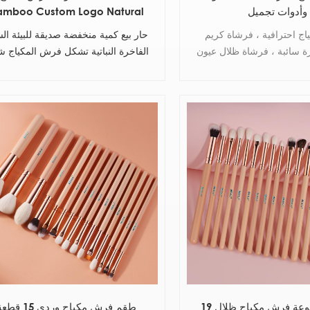
وأدوات تجميل
amboo Custom Logo Natural
amboo Hand Makeup Brush
ج احترافية ، فرشاة كريم
حار بيع كمية منخفضة صديقة للبيئة ال
Brushes
ة سائبة ، فرشاة ظلال عيون
الفاخرة النباتية تشكل فرش المكياج ش
ومة ، مجموعة أدوات تجميل
خاص الخيزران مقبض مجموعة فر
الماكياج
19 قطعة مجموعة فرش مكياج ظلال
طقم فرش مكياج وردي 15 ق