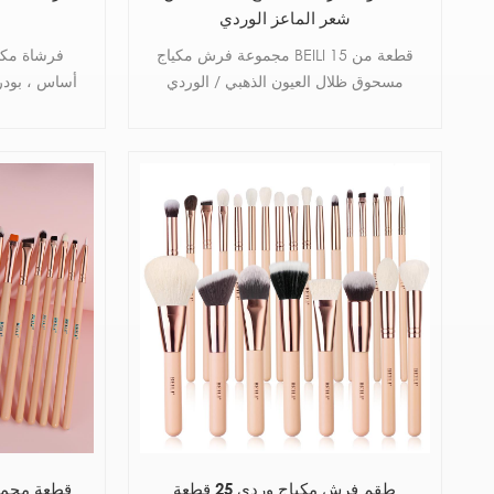
شعر الماعز الوردي
مجموعة فرش مكياج BEILI 15 قطعة من
فرشاة مكيا
مسحوق ظلال العيون الذهبي / الوردي
أساس ، بودر
الذهبي كونسرلر بطانة الأساس pincel
فائقة النع
brocha maquillaje
طقم فرش مكياج وردي 25 قطعة