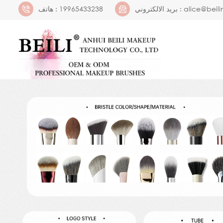
alice@bei
بريد الالكتروني :
19965433238
هاتف :