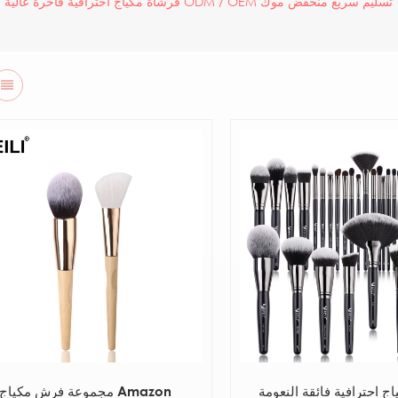
ODM / OEM تسليم سريع منخفض موك
فرشاة مكياج احترافية فاخرة عالية ا
ج احترافية فائقة النعومة
مجموعة فرش مكياج Amazon