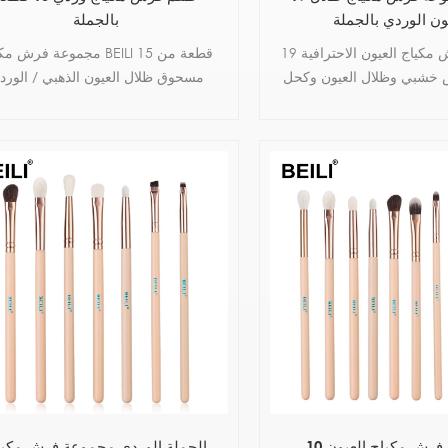
ون الوردي بالجملة
بالجملة
مجموعة فرش مكياج العيون الاحترافية 19
مجموعة فرش مكياج BEILI 15 قط
 خشبي وظلال العيون وكحل
مسحوق ظلال العيون الذهبي / الورد
ج البودرة وفرشاة التلطيخ
الذهبي كونسرلر بطانة الأساس ncel
brocha maquillaje
10 قطع من فرش مكياج العيون
الجملة الوردي مجموعة فرش مكيا