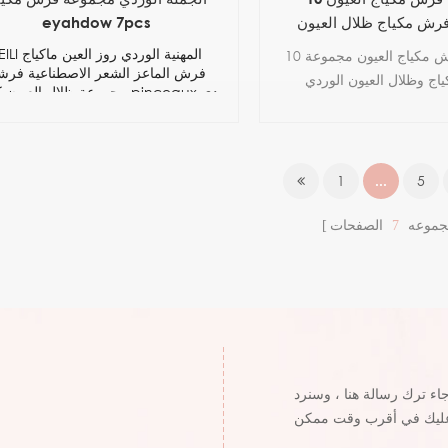
رش مكياج ظلال العيون
eyahdow 7pcs
الوردية
BEILI المهنية الوردي روز ا
10 قطع من فرش مكياج العيون مجموعة
فرش الماعز الشعر الاصطناعية فرش
ج وظلال العيون الوردي
مجموعة ظلال العيون كحل nceaux
لعيون مجموعة فرشاة مزج
maquillage
التجعد والتظليل
1
...
5
جموعه
7
الصفحات
جاء ترك رسالة هنا ، وسنرد