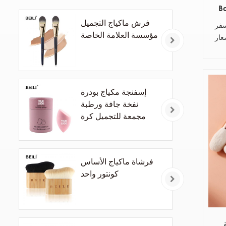
B
B
فرش ماكياج التجميل
سفر
مؤسسة العلامة الخاصة
عار
ش
إسفنجة مكياج بودرة
نفخة جافة ورطبة
مجمعة للتجميل كرة
الأساس بودرة نفخة
شطبة قطع إسفنجة
للمكياج أدوات
فرشاة ماكياج الأساس
كونتور واحد
طعة