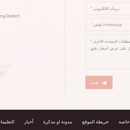
g District,
يقدم
خاصة
خريطة الموقع
مدونة او مذكرة
أخبار
التعليما