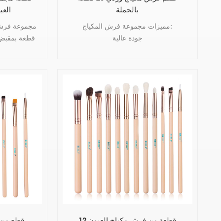
بالجملة
العي
مميزات مجموعة فرش المكياج:
جودة عالية
قطعة بمقبض
لطيف على البشرة
العيون ومز
متين
يغطي جميع الأحجام والأشكال
فرش جيدة الشكل
مجموعة متنوعة لتطبيق الماكياج الكامل
12 قطعة من فرش مكياج العيون