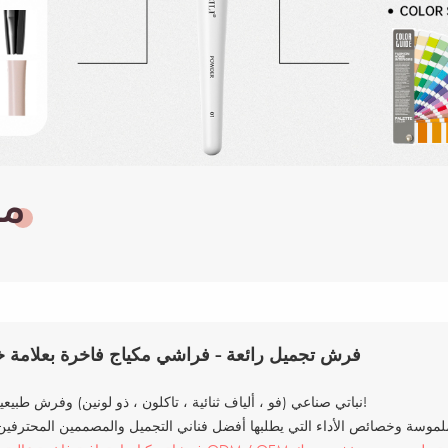
مج
فرش تجميل رائعة - فراشي مكياج فاخرة بعلامة 
نباتي صناعي (فو ، ألياف ثنائية ، تاكلون ، ذو لونين) وفرش طبيعية أيضًا!