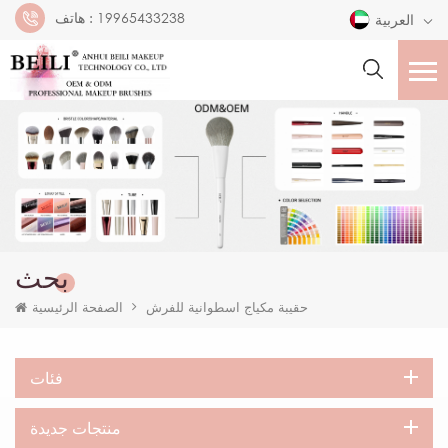
19965433238
هاتف :
العربية
بحث
حقيبة مكياج اسطوانية للفرش
الصفحة الرئيسية
فئات
منتجات جديدة