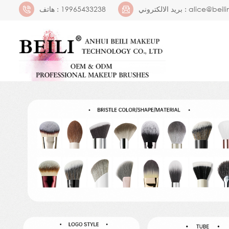
alice@bei
بريد الالكتروني :
19965433238
هاتف :