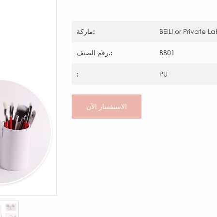
BEILI or Private L
ماركة:
BB01
رقم الصنف.:
:
PU
الاستفسار الآن