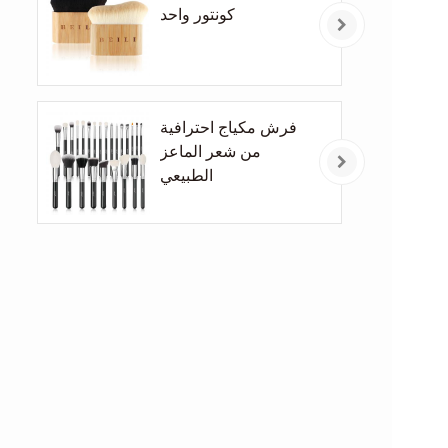
كونتور واحد
فرش مكياج احترافية
من شعر الماعز
الطبيعي