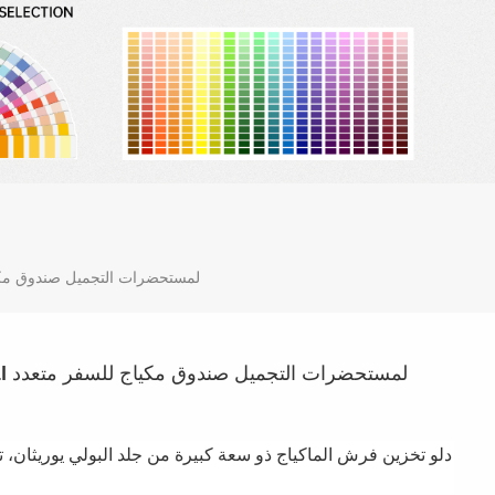
حقيبة منظم مكياج بيضاء عصرية من BEILI لمستحضرات التجميل صندوق 
دلو تخزين فرش الماكياج ذو سعة كبيرة من جلد البولي يوريثان،