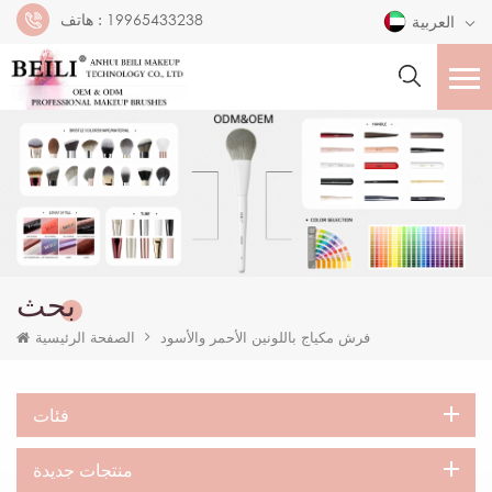
19965433238
هاتف :
العربية
بحث
فرش مكياج باللونين الأحمر والأسود
الصفحة الرئيسية
فئات
منتجات جديدة