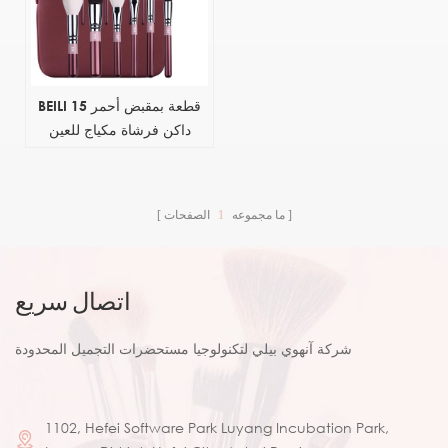
BEILI 15 قطعة بمقبض أحمر
داكن فرشاة مكياج للعين
مجموعة شعر صناعي بالجملة
فاخرة تسمية خاصة منخفضة
موك OEM فرشاة مكياج عالية
ما مجموعه
1
الصفحات
الجودة
اتصال سريع
شركة آنهوي بيلي لتكنولوجيا مستحضرات التجميل المحدودة
1102, Hefei Software Park Luyang Incubation Park,