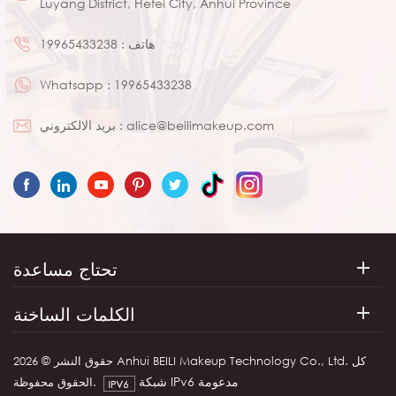
Luyang District, Hefei City, Anhui Province
هاتف :
19965433238
Whatsapp :
19965433238
alice@beilimakeup.com
بريد الالكتروني :
تحتاج مساعدة
الكلمات الساخنة
حقوق النشر © 2026 Anhui BEILI Makeup Technology Co., Ltd. كل
شبكة IPv6 مدعومة
الحقوق محفوظة.