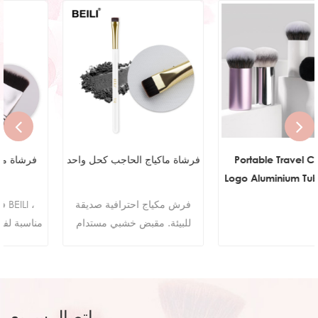
Portable Travel Custom
فرشاة ماكياج الحاجب كحل واحد
Logo Aluminium Tube Small
Flat Top Buffer Foundation
فرش مكياج احترافية صديقة
Brush for Face Manly Vegan
للبيئة. مقبض خشبي مستدام
Cream Kabuki Brush
شعر اصطناعي لطيف على الجلد
Makeup
100٪ خالية من القسوة
اتصال سريع