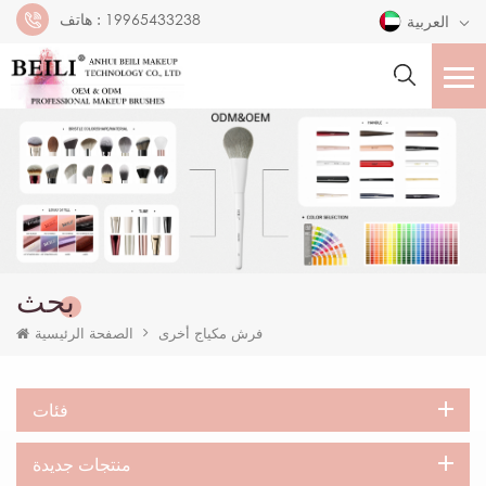
19965433238
هاتف :
العربية
بحث
فرش مكياج أخرى
الصفحة الرئيسية
فئات
منتجات جديدة