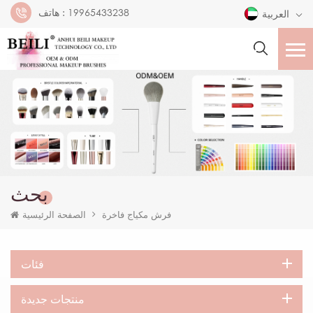
19965433238
هاتف :
العربية
بحث
فرش مكياج فاخرة
الصفحة الرئيسية
فئات
منتجات جديدة