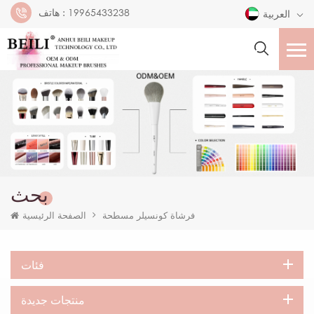
19965433238
هاتف :
العربية
بحث
فرشاة كونسيلر مسطحة
الصفحة الرئيسية
فئات
منتجات جديدة