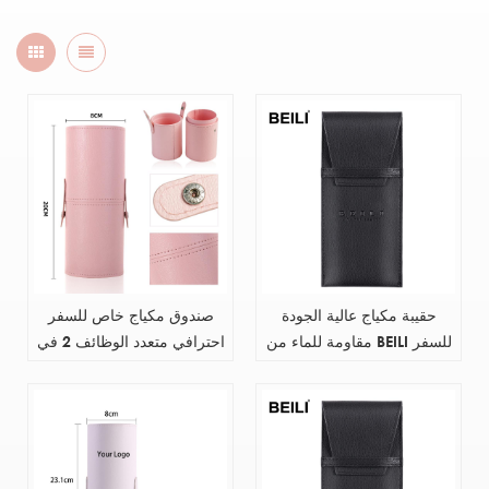
حقيبة مكياج عالية الجودة
صندوق مكياج خاص للسفر
مقاومة للماء من BEILI للسفر
احترافي متعدد الوظائف 2 في
صغيرة الحجم أداة تجميل
1 حقيبة دلو مخصصة باللون
للتخزين من جلد البولي يوريثان
الوردي لحقيبة إسفنجة مكياج
بملصق خاص منخفض موك
مخصصة