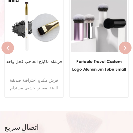
Portable Travel Custom
فرشاة ماكياج الحاجب كحل واحد
Logo Aluminium Tube Small
Flat Top Buffer Foundation
فرش مكياج احترافية صديقة
Brush for Face Manly Vegan
للبيئة. مقبض خشبي مستدام
Cream Kabuki Brush
شعر اصطناعي لطيف على الجلد
Makeup
100٪ خالية من القسوة
اتصال سريع