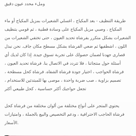
وملء محدد عيون دقيق
طريقة التنظيف - بعد المكياج ، اغسلي الشعيرات بمزيل المكياج أو ماء
المكياج ، وصبي مزيل المكياج على وسادة قطنية ، ثم قومي بتنظيف
الشعيرات بشكل متكرر بفرشاة تحديد العيون ، حتى تختفي الشعيرات من
اللون ، اشطفيها ثم ضعي الفرشاة بشكل مسطح مكان جاف. نحن نبذل
قصارى جهدنا لضمان حصولك على تجربة تسوق جيدة. إذا كان لديك أي
أسئلة حول منتجاتنا ، فلا تتردد في الاتصال بنا. فرشاة تحديد العيون ،
فرشاة الحواجب ، اختيار جودة فرشاة الشفاه. فرشاة كحل مسطحة ،
تصميم بزاوية ، صب ضربة واحدة ، موصى بها للمبتدئين للاستخدام ،
تجعل حواجبك أكثر حساسية ، كحل طبيعي أكثر
يحتوي المتجر على أنواع مختلفة من ألوان مختلفة من فرشاة كحل
فرشاة الحاجب الاحترافية ، ودعم التخصيص والبيع بالجملة ، وامتيازات
الأسعار.