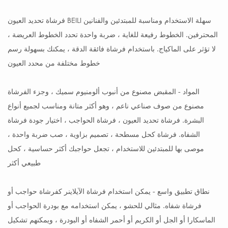
فرشاة تحديد العيون BEILI سهلة الاستخدام ومناسبة للمبتدئين والفنانين
المحترفين. الخطوط رفيعة للغاية ، ضربة واحدة تحدد الخطوط العريضة ،
لا تؤثر على الماكياج. باستخدام فرشاة فائقة الدقة ، يمكنك بسهولة رسم
خطوط مختلفة من محدد العيون
المواد - المقبض مصنوع من أنبوب ألومنيوم سميك ، وجزء الفرشاة
مصنوع من صوف صناعي ناعم ، وهو أكثر متانة ومناسب لجميع أنواع
البشرة. فرشاة تحديد العيون ، فرشاة الحواجب ، اختيار جودة فرشاة
الشفاه. فرشاة كحل مسطحة ، تصميم بزاوية ، صب ضربة واحدة ،
موصى بها للمبتدئين للاستخدام ، تجعل حواجبك أكثر حساسية ، كحل
طبيعي أكثر
نطاق تطبيق واسع - يمكن استخدام فرشاة الآيلاينر كفرشاة حواجب أو
فرشاة شفاه. مثالي للحشو ، يمكن استخدامه مع بودرة الحواجب أو
الماسكارا أو الجل أو الكريم أو أحمر الشفاه أو البودرة ، ويمكنهم تشكيل