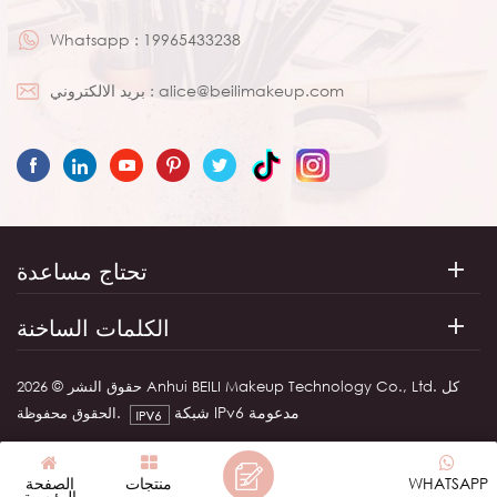
Whatsapp :
19965433238
alice@beilimakeup.com
بريد الالكتروني :
تحتاج مساعدة
الكلمات الساخنة
حقوق النشر © 2026 Anhui BEILI Makeup Technology Co., Ltd. كل
شبكة IPv6 مدعومة
الحقوق محفوظة.
WHATSAPP
منتجات
الصفحة
الرئيسية