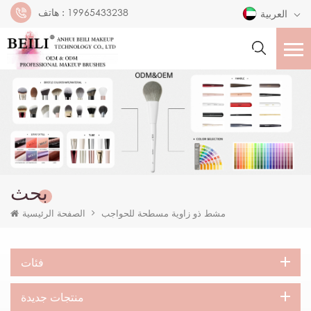
19965433238
هاتف :
العربية
بحث
مشط ذو زاوية مسطحة للحواجب
الصفحة الرئيسية
فئات
منتجات جديدة