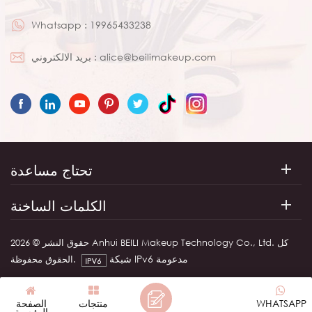
Whatsapp :
19965433238
alice@beilimakeup.com
بريد الالكتروني :
تحتاج مساعدة
الكلمات الساخنة
حقوق النشر © 2026 Anhui BEILI Makeup Technology Co., Ltd. كل
شبكة IPv6 مدعومة
الحقوق محفوظة.
WHATSAPP
منتجات
الصفحة
الرئيسية